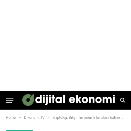
Home
D'konomi TV
Kriptoloji, Bilişim’in önemli bir alanı haline geldi
»
»