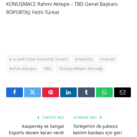
KONUŞMACI: Rahmi Aktepe – TBD Genel Başkanı
RÖPORTAJ: Fethi Türkel
6. e-Safe Siber Güvenlik Zirvesi
Kriptoloji
manset
Rahmi Aktepe
TBD
Türkiye Bilişim Derneği
Facebook
Twitter
Pinterest
LinkedIn
Tumblr
WhatsApp
Email
ÖNCEKI YAZI
SONRAKI YAZI
Kaspersky ve Sangal
Türkiye’nin ilk şubesiz
Esports devam kararı verdi
katılım bankası için geri