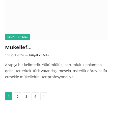
TANYEL YILMAZ
Mükellef…
16 Eylül 2024
Tanyel YILMAZ
Arapça bir kelimedir. Yükümlülük, sorumluluk anlamına
gelir. Her erkek Türk vatandaşı mesela, askerlik görevini ifa
etmekle mükelleftir. Her profesyonel ve…
Sonraki
1
2
3
4