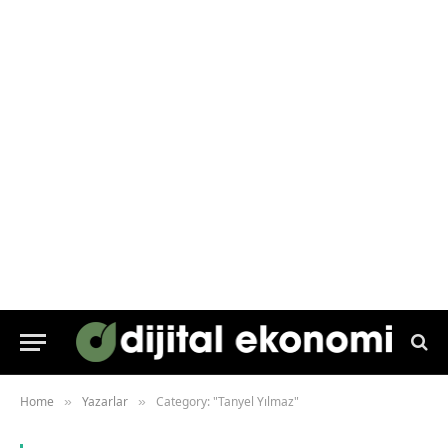
Home
Yazarlar
Category: "Tanyel Yılmaz"
»
»