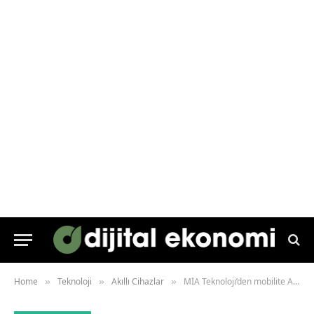
Home
Teknoloji
Akıllı Cihazlar
MİA Teknoloji’den mobilite Ar-Ge hamlesi
»
»
»