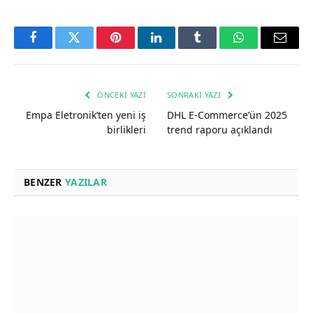
Facebook
Twitter
Pinterest
LinkedIn
Tumblr
WhatsApp
Email
ÖNCEKI YAZI
SONRAKI YAZI
Empa Eletronik’ten yeni iş
DHL E-Commerce’ün 2025
birlikleri
trend raporu açıklandı
BENZER
YAZILAR