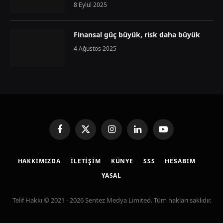
8 Eylül 2025
Finansal güç büyük, risk daha büyük
4 Ağustos 2025
Facebook
X
Instagram
LinkedIn
YouTube
(Twitter)
HAKKIMIZDA
İLETIŞIM
KÜNYE
SSS
HESABIM
YASAL
Telif Hakkı © 2021 - 2026 Sentez Medya Limited. Tüm hakları saklıdır.