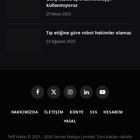
kullanmıyoruz
25 Nisan 2022
Tıp etiğine göre robot hekimler olamaz
23 Ağustos 2023
Facebook
X
Instagram
LinkedIn
YouTube
(Twitter)
HAKKIMIZDA
İLETIŞIM
KÜNYE
SSS
HESABIM
YASAL
Telif Hakkı © 2021 - 2026 Sentez Medya Limited. Tüm hakları saklıdır.