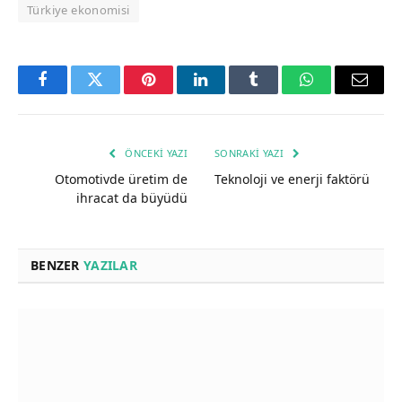
Türkiye ekonomisi
Facebook
Twitter
Pinterest
LinkedIn
Tumblr
WhatsApp
Email
ÖNCEKI YAZI
SONRAKI YAZI
Otomotivde üretim de
Teknoloji ve enerji faktörü
ihracat da büyüdü
BENZER
YAZILAR