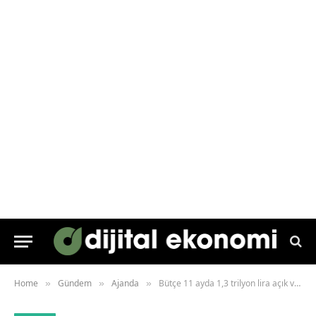
Home
Gündem
Ajanda
Bütçe 11 ayda 1,3 trilyon lira açık verdi
»
»
»