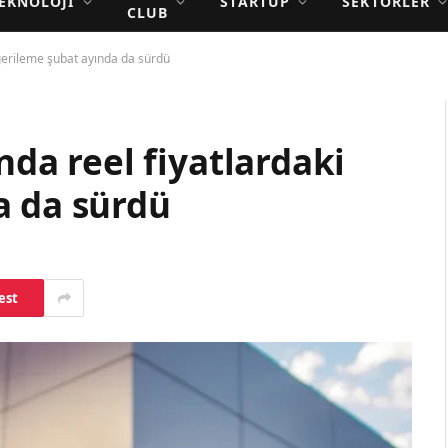
EKNOLOJI
STARTUP
SEKTÖRLER
CLUB
i gerileme şubat ayında da sürdü
ında reel fiyatlardaki
a da sürdü
est