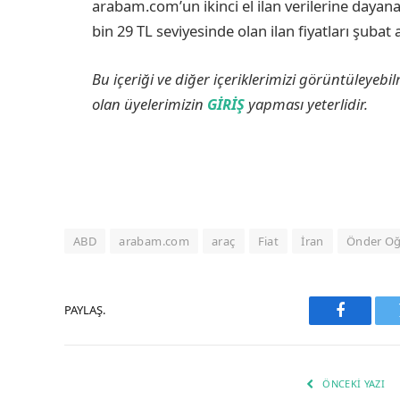
arabam.com’un ikinci el ilan verilerine dayan
bin 29 TL seviyesinde olan ilan fiyatları şubat
Bu içeriği ve diğer içeriklerimizi görüntüleyebi
olan üyelerimizin
GİRİŞ
yapması yeterlidir.
ABD
arabam.com
araç
Fiat
İran
Önder O
PAYLAŞ.
Faceboo
ÖNCEKI YAZI