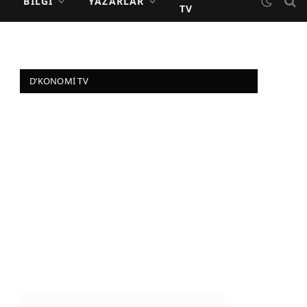
BILGI
YAZARLAR
TV
D’KONOMI TV