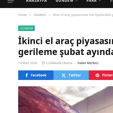
ANASAYFA
GÜNDEM
PARA
T
Home
Gündem
İkinci el araç piyasasında reel fiyatlardak
»
»
GÜNDEM
İkinci el araç piyasas
gerileme şubat ayınd
14 Mart 2026
2 Dakikada Okuma
Haber Merkezi
Facebook
Twitter
Pinter