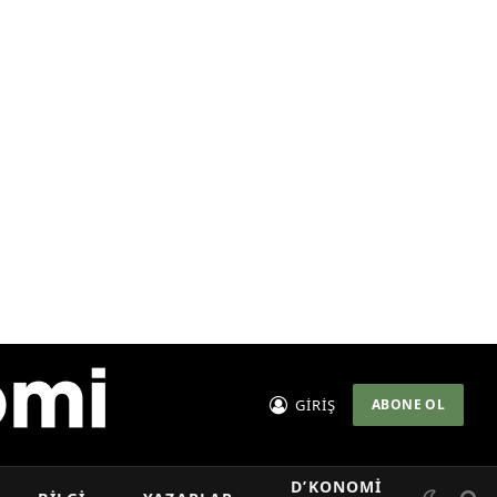
GİRİŞ
ABONE OL
D’KONOMI