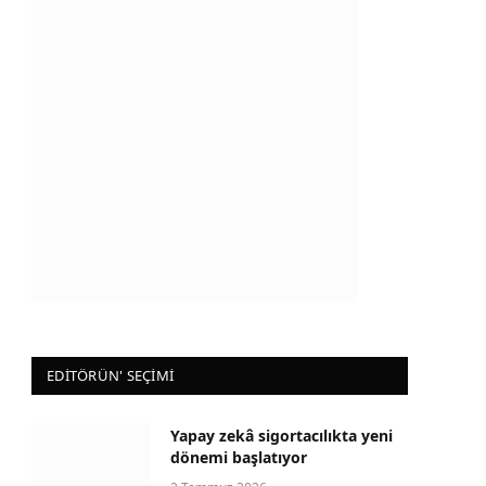
EDİTÖRÜN' SEÇİMİ
Yapay zekâ sigortacılıkta yeni
dönemi başlatıyor