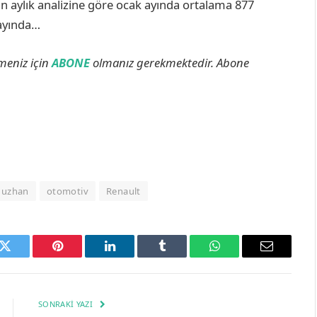
an aylık analizine göre ocak ayında ortalama 877
 ayında…
lmeniz için
ABONE
olmanız gerekmektedir. Abone
ğuzhan
otomotiv
Renault
k
Twitter
Pinterest
LinkedIn
Tumblr
WhatsApp
Email
SONRAKI YAZI