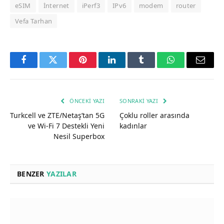
eSIM
İnternet
iPerf3
IPv6
modem
router
Vefa Tarhan
Facebook
Twitter
Pinterest
LinkedIn
Tumblr
WhatsApp
Email
ÖNCEKI YAZI
SONRAKI YAZI
Turkcell ve ZTE/Netaş’tan 5G
Çoklu roller arasında
ve Wi-Fi 7 Destekli Yeni
kadınlar
Nesil Superbox
BENZER
YAZILAR