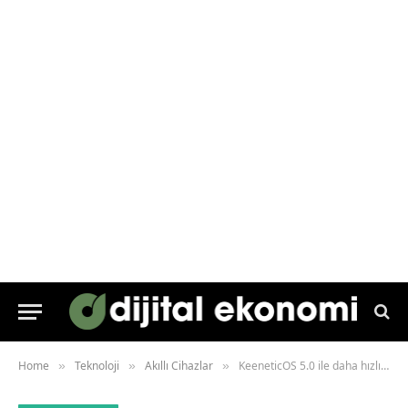
Home
Teknoloji
Akıllı Cihazlar
KeeneticOS 5.0 ile daha hızlı ve güvenli internet deneyimi
»
»
»