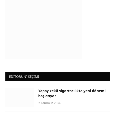
EDİTÖRÜN' SEÇİMİ
Yapay zekâ sigortacılıkta yeni dönemi
başlatıyor
2 Temmuz 2026