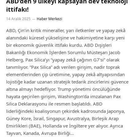
ABD’den 9 ülkeyi kapsayan dev teknoloji
ittifakı!
14 Aralık 2025
Haber Merkezi
ABD, Çin’in kritik mineraller, yarı iletkenler ve yapay zekâ
alanındaki küresel yükselişine ve hakimiyetine karşı yeni
bir ekonomik güvenlik ittifakı kurdu. ABD Dışişleri
Bakanlığı Ekonomik İşlerden Sorumlu Müsteşarı Jacob
Helberg, Pax Silica’yı “yapay zekâ çağının G7’si” olarak
tanımlıyor. “Pax Silica” adı verilen girişim, nadir toprak
elementlerinden çip üretimine, yapay zekâ altyapısından
lojistiğe kadar uzanan stratejik tedarik zincirlerini güvence
altına almayı hedefliyor. Trump yönetimi öncülüğünde
hayata geçirilen girişim, Washington’da imzalanan Pax
Silica Deklarasyonu ile resmen başlatıldı. ABD
liderliğindeki koalisyonun çekirdek kadrosunda Japonya,
Güney Kore, İsrail, Singapur, Avustralya, Birleşik Arap
Emirlikleri (BAE), Hollanda ve İngiltere yer alıyor. Ayrıca
Tayvan, Kanada, Avrupa Birliği…