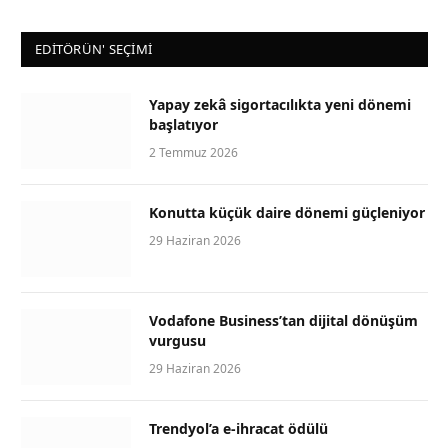
EDİTÖRÜN' SEÇİMİ
Yapay zekâ sigortacılıkta yeni dönemi
başlatıyor
2 Temmuz 2026
Konutta küçük daire dönemi güçleniyor
29 Haziran 2026
Vodafone Business’tan dijital dönüşüm
vurgusu
29 Haziran 2026
Trendyol’a e-ihracat ödülü