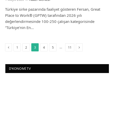
Türkiye sirke pazarında faaliyet gösteren Fersan, Great
Place to Work® (GPTW) tarafından 2026 yılı
değerlendirmesinde 100-250 çalışan kategorisinde
“Türkiye’nin En…
Önceki
Sonraki
…
1
2
3
4
5
11
D’KONOMI TV