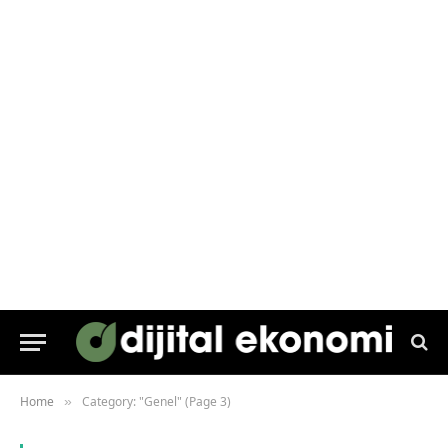
Home
Category: "Genel" (Page 3)
»