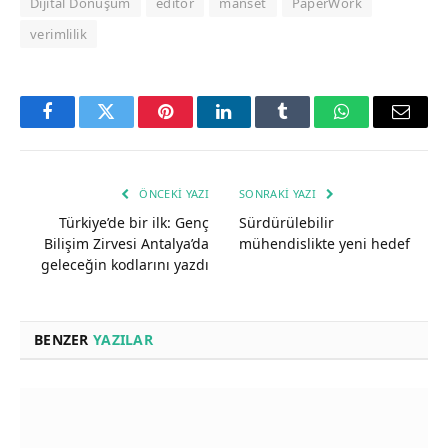
Dijital Dönüşüm
editor
manset
PaperWork
verimlilik
Facebook
Twitter
Pinterest
LinkedIn
Tumblr
WhatsApp
Email
ÖNCEKI YAZI
SONRAKI YAZI
Türkiye’de bir ilk: Genç
Sürdürülebilir
Bilişim Zirvesi Antalya’da
mühendislikte yeni hedef
geleceğin kodlarını yazdı
BENZER
YAZILAR