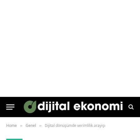
Home
Genel
Dijital dönüşümde verimlilik arayışı
»
»