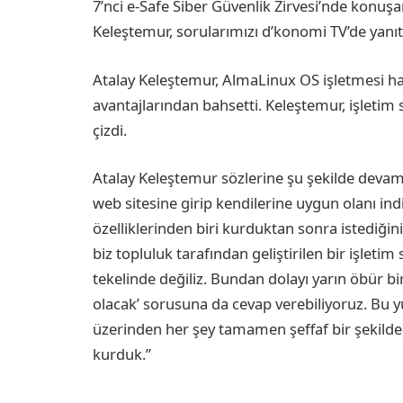
7’nci e-Safe Siber Güvenlik Zirvesi’nde kon
Keleştemur, sorularımızı d’konomi TV’de yanıt
Atalay Keleştemur, AlmaLinux OS işletmesi hak
avantajlarından bahsetti. Keleştemur, işleti
çizdi.
Atalay Keleştemur sözlerine şu şekilde devam
web sitesine girip kendilerine uygun olanı ind
özelliklerinden biri kurduktan sonra istediğ
biz topluluk tarafından geliştirilen bir işleti
tekelinde değiliz. Bundan dolayı yarın öbür 
olacak’ sorusuna da cevap verebiliyoruz. Bu yü
üzerinden her şey tamamen şeffaf bir şekilde, 
kurduk.’’