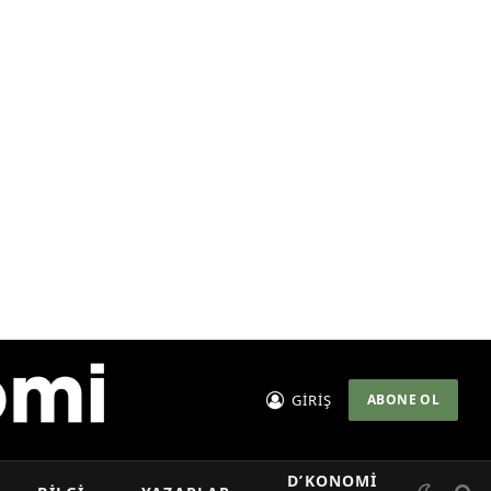
GİRİŞ
ABONE OL
D’KONOMI