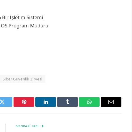
 Bir İşletim Sistemi
x OS Program Müdürü
Siber Güvenlik Zirvesi
k
Twitter
Pinterest
LinkedIn
Tumblr
WhatsApp
Email
SONRAKI YAZI