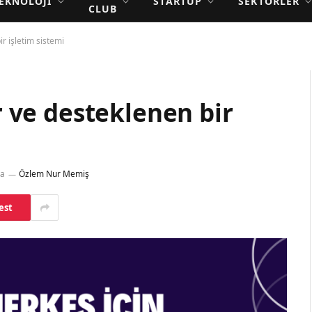
EKNOLOJI
STARTUP
SEKTÖRLER
CLUB
ir işletim sistemi
ir ve desteklenen bir
ma
Özlem Nur Memiş
est