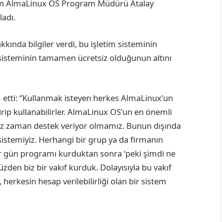
uşan AlmaLinux OS Program Müdürü Atalay
ladı.
kında bilgiler verdi, bu işletim sisteminin
m sisteminin tamamen ücretsiz olduğunun altını
 etti: ‘’Kullanmak isteyen herkes AlmaLinux’un
irip kullanabilirler. AlmaLinux OS’un en önemli
iniz zaman destek veriyor olmamız. Bunun dışında
m sistemiyiz. Herhangi bir grup ya da firmanın
bir gün programı kurduktan sonra ‘peki şimdi ne
zden biz bir vakıf kurduk. Dolayısıyla bu vakıf
herkesin hesap verilebilirliği olan bir sistem