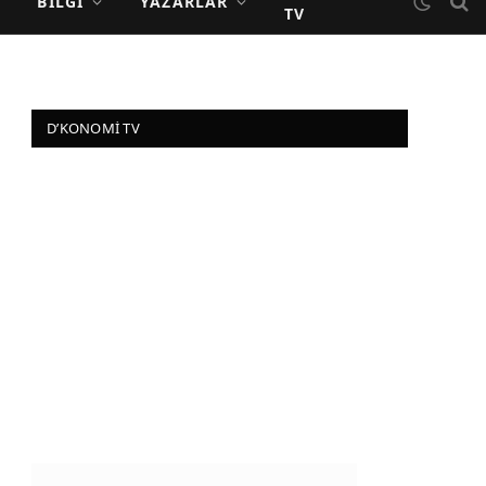
BILGI
YAZARLAR
TV
D’KONOMI TV