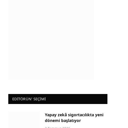
EDİTÖRÜN' SEÇİMİ
Yapay zekâ sigortacılıkta yeni
dönemi başlatıyor