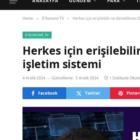
ANASAYFA
GÜNDEM
PARA
T
Home
D'konomi TV
Herkes için erişilebilir ve desteklenen b
»
»
D'KONOMI TV
Herkes için erişilebil
işletim sistemi
4 Aralık 2024
Güncelleme:
5 Aralık 2024
1 Dakikada Oku
Facebook
Twitter
Pinter