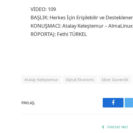
VİDEO: 109
BAŞLIK: Herkes İçin Erişilebilir ve Desteklenen
KONUŞMACI: Atalay Keleştemur – AlmaLinu
RÖPORTAJ: Fethi TÜRKEL
Atalay Keleştemur
Dijital Ekonomi
Siber Güvenlik
PAYLAŞ.
Faceboo
ÖNCEKI YAZI