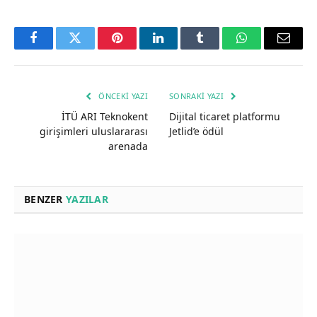
Facebook
Twitter
Pinterest
LinkedIn
Tumblr
WhatsApp
Email
ÖNCEKI YAZI
SONRAKI YAZI
İTÜ ARI Teknokent
Dijital ticaret platformu
girişimleri uluslararası
Jetlid’e ödül
arenada
BENZER
YAZILAR