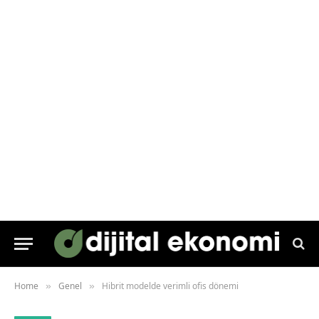
Home
Genel
Hibrit modelde verimli ofis dönemi
»
»