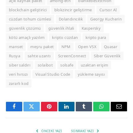
açık kaynak paket
among-eth
blankebesxstnion
blockchain geliştirici
blokzincir geliştirme
Cursor AI
cüzdan tohum cümlesi
Dolandırıcılık
Georgy Kucherin
güvenlik çözümü
güvenlik ihlali
Kaspersky
kötü amaçlı yazılım
kripto cüzdan
kripto para
manset
meşru paket
NPM
Open VSX
Quasar
Rusya
sahte uzantı
ScreenConnect
Siber Güvenlik
siber saldırı
solaibot
solsafe
uzaktan erişim
veri hırsızı
Visual Studio Code
yükleme sayısı
zararlı kod
Facebook
Twitter
Pinterest
LinkedIn
Tumblr
WhatsApp
Email
ÖNCEKI YAZI
SONRAKI YAZI