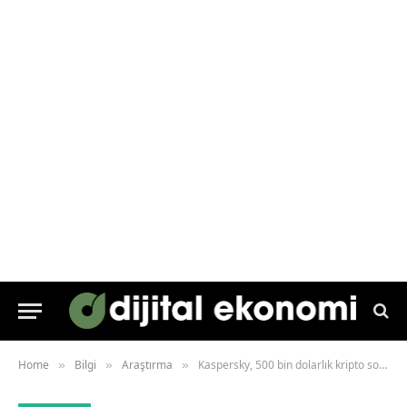
Home
Bilgi
Araştırma
Kaspersky, 500 bin dolarlık kripto soygununu ortaya çıkardı
»
»
»