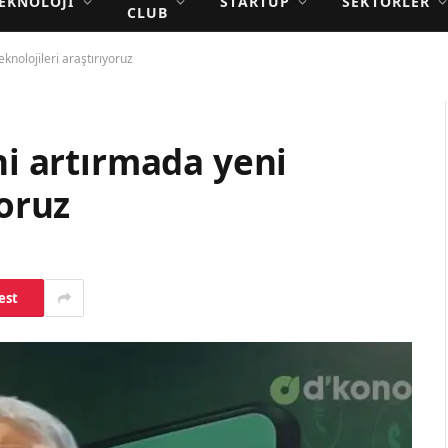
EKNOLOJI
STARTUP
SEKTÖRLER
CLUB
eknolojileri araştırıyoruz
ni artırmada yeni
yoruz
est