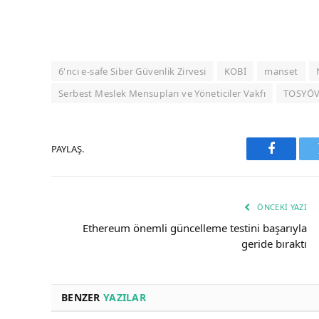
6'ncı e-safe Siber Güvenlik Zirvesi
KOBİ
manset
Serbest Meslek Mensupları ve Yöneticiler Vakfı
TOSYÖ
PAYLAŞ.
Faceboo
ÖNCEKI YAZI
Ethereum önemli güncelleme testini başarıyla
geride bıraktı
BENZER
YAZILAR