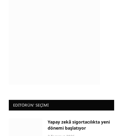
EDİTÖRÜN' SEÇİMİ
Yapay zekâ sigortacılıkta yeni
dönemi başlatıyor