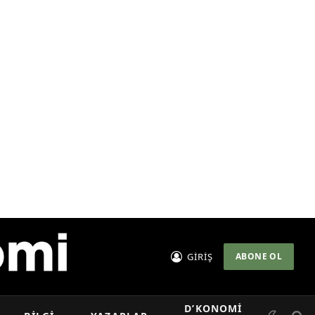
GİRİŞ
ABONE OL
D’KONOMI