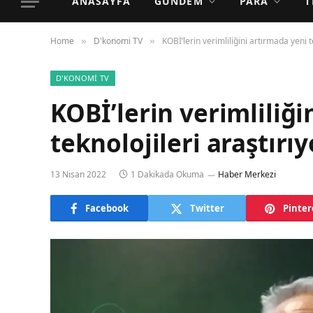
ANASAYFA
GÜNDEM
PARA
T
Home
D'konomi TV
KOBİ’lerin verimliliğini artırmada yeni t
»
»
D'KONOMI TV
KOBİ’lerin verimliliği
teknolojileri araştırı
13 Nisan 2022
1 Dakikada Okuma
Haber Merkezi
Facebook
Twitter
Pinter