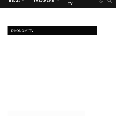
BILGI
YAZARLAR
TV
D’KONOMI TV