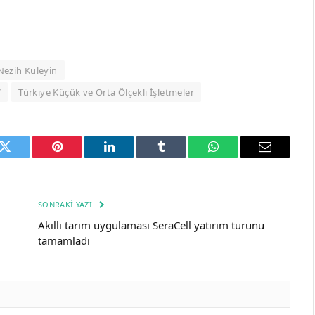
Nezih Kuleyin
V
Türkiye Küçük ve Orta Ölçekli İşletmeler
k
Twitter
Pinterest
LinkedIn
Tumblr
WhatsApp
Email
SONRAKI YAZI
Akıllı tarım uygulaması SeraCell yatırım turunu
tamamladı