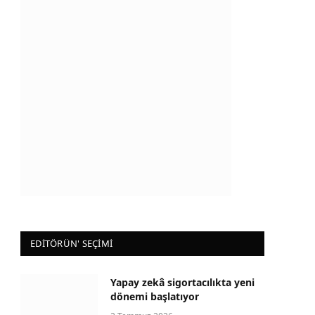
EDİTÖRÜN' SEÇİMİ
Yapay zekâ sigortacılıkta yeni
dönemi başlatıyor