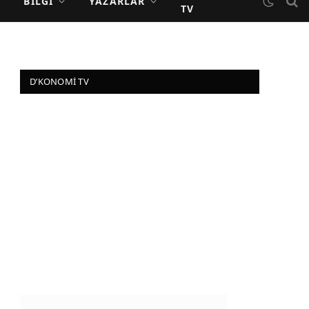
BILGI
YAZARLAR
TV
D’KONOMI TV