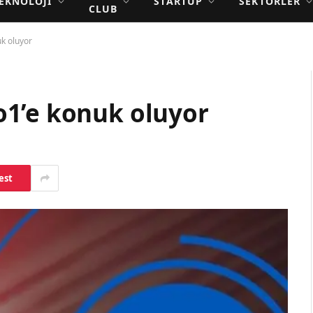
EKNOLOJI
STARTUP
SEKTÖRLER
CLUB
k oluyor
1’e konuk oluyor
est