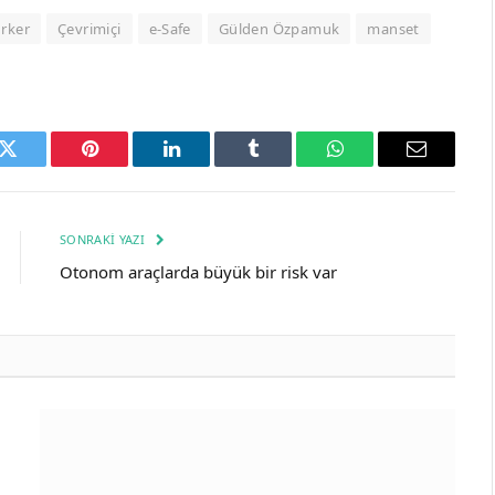
rker
Çevrimiçi
e-Safe
Gülden Özpamuk
manset
k
Twitter
Pinterest
LinkedIn
Tumblr
WhatsApp
Email
SONRAKI YAZI
Otonom araçlarda büyük bir risk var