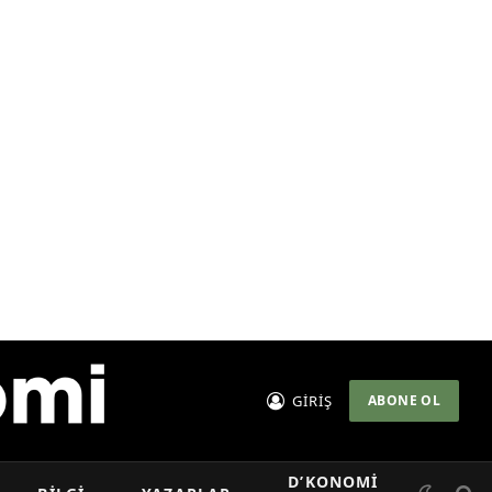
GİRİŞ
ABONE OL
D’KONOMI