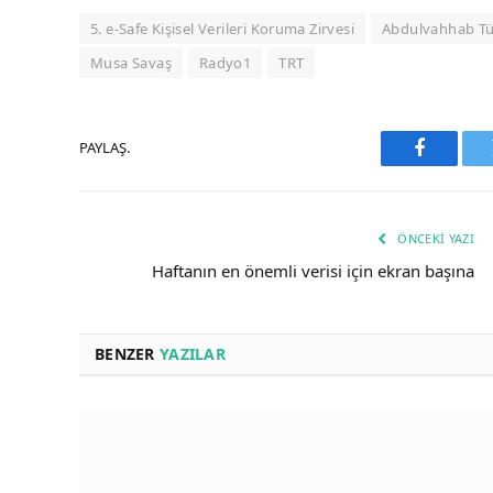
5. e-Safe Kişisel Verileri Koruma Zirvesi
Abdulvahhab Tü
Musa Savaş
Radyo1
TRT
PAYLAŞ.
Faceboo
ÖNCEKI YAZI
Haftanın en önemli verisi için ekran başına
BENZER
YAZILAR