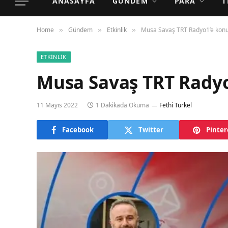
ANASAYFA
GÜNDEM
PARA
T
Home
Gündem
Etkinlik
Musa Savaş TRT Radyo1’e konu
»
»
»
ETKINLIK
Musa Savaş TRT Radyo
11 Mayıs 2022
1 Dakikada Okuma
Fethi Türkel
Facebook
Twitter
Pinter