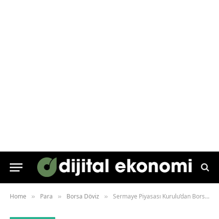
Home
Para
Borsa Döviz
Sermaye Piyasası Kurulu’dan Borsada Açığa Satış Freni
»
»
»