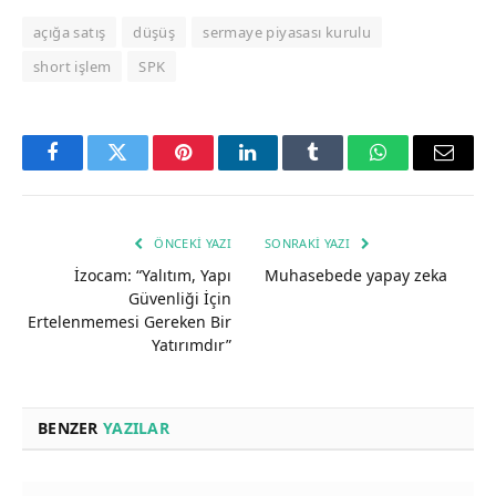
açığa satış
düşüş
sermaye piyasası kurulu
short işlem
SPK
Facebook
Twitter
Pinterest
LinkedIn
Tumblr
WhatsApp
Email
ÖNCEKI YAZI
SONRAKI YAZI
İzocam: “Yalıtım, Yapı
Muhasebede yapay zeka
Güvenliği İçin
Ertelenmemesi Gereken Bir
Yatırımdır”
BENZER
YAZILAR