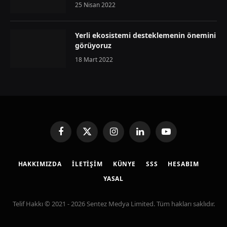
25 Nisan 2022
Yerli ekosistemi desteklemenin önemini
görüyoruz
18 Mart 2022
Facebook
X
Instagram
LinkedIn
YouTube
(Twitter)
HAKKIMIZDA
İLETIŞIM
KÜNYE
SSS
HESABIM
YASAL
Telif Hakkı © 2021 - 2026 Sentez Medya Limited. Tüm hakları saklıdır.