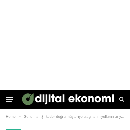
Home
Genel
Şirketler doğru müşteriye ulaşmanın yollarını arıyor
»
»