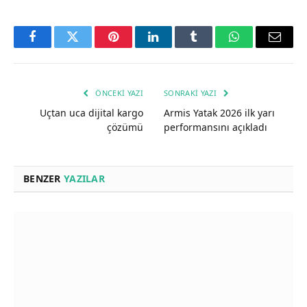
Facebook
Twitter
Pinterest
LinkedIn
Tumblr
WhatsApp
Email
ÖNCEKI YAZI
SONRAKI YAZI
Uçtan uca dijital kargo
Armis Yatak 2026 ilk yarı
çözümü
performansını açıkladı
BENZER
YAZILAR