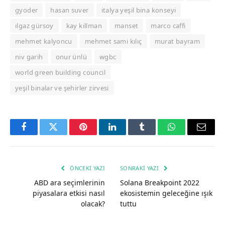
gyoder
hasan suver
italya yeşil bina konseyi
ılgaz gürsoy
kay killman
manset
marco caffi
mehmet kalyoncu
mehmet sami kılıç
murat bayram
niv garih
onur ünlü
wgbc
world green building council
yeşil binalar ve şehirler zirvesi
Facebook
Twitter
Pinterest
LinkedIn
Tumblr
WhatsApp
Email
ÖNCEKI YAZI
SONRAKI YAZI
ABD ara seçimlerinin
Solana Breakpoint 2022
piyasalara etkisi nasıl
ekosistemin geleceğine ışık
olacak?
tuttu