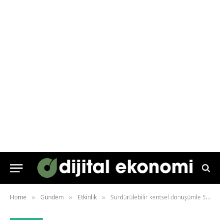
Home
Gündem
Etkinlik
Sürdürülebilir kentsel dönüşümle 500 milyar dolarlık enerji tasarrufu sağlanabilir
»
»
»