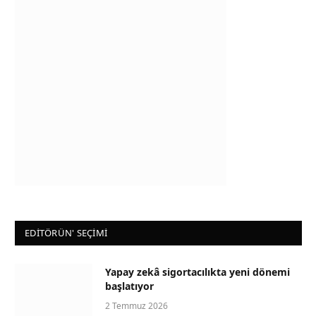
EDİTÖRÜN' SEÇİMİ
Yapay zekâ sigortacılıkta yeni dönemi
başlatıyor
2 Temmuz 2026