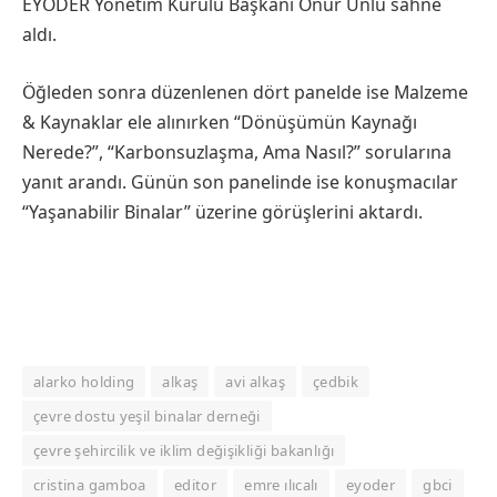
EYODER Yönetim Kurulu Başkanı Onur Ünlü sahne
aldı.
Öğleden sonra düzenlenen dört panelde ise Malzeme
& Kaynaklar ele alınırken “Dönüşümün Kaynağı
Nerede?”, “Karbonsuzlaşma, Ama Nasıl?” sorularına
yanıt arandı. Günün son panelinde ise konuşmacılar
“Yaşanabilir Binalar” üzerine görüşlerini aktardı.
alarko holding
alkaş
avi alkaş
çedbik
çevre dostu yeşil binalar derneği
çevre şehircilik ve iklim değişikliği bakanlığı
cristina gamboa
editor
emre ılıcalı
eyoder
gbci