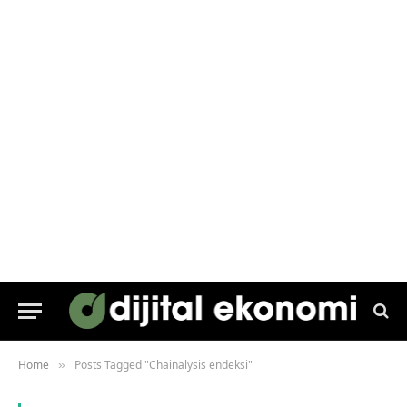
Home
Posts Tagged "Chainalysis endeksi"
»