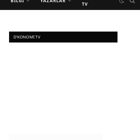
BILGI
YAZARLAR
TV
D’KONOMI TV