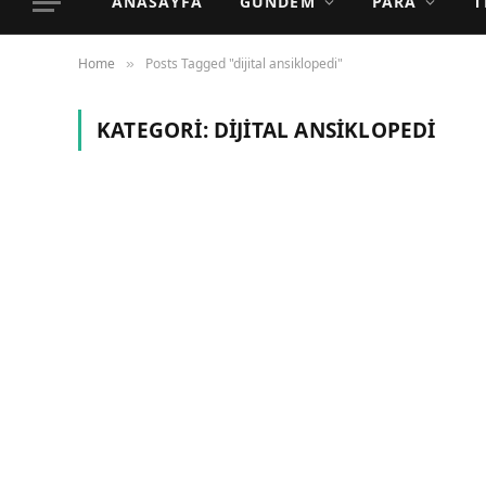
ANASAYFA
GÜNDEM
PARA
T
Home
Posts Tagged "dijital ansiklopedi"
»
KATEGORI:
DIJITAL ANSIKLOPEDI