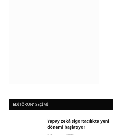
EDİTÖRÜN' SEÇİMİ
Yapay zekâ sigortacılıkta yeni
dönemi başlatıyor