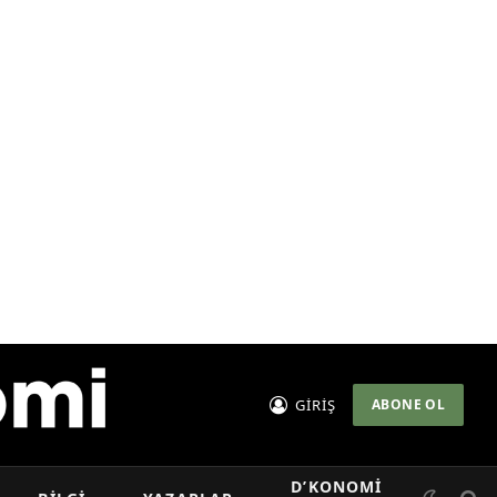
GİRİŞ
ABONE OL
D’KONOMI