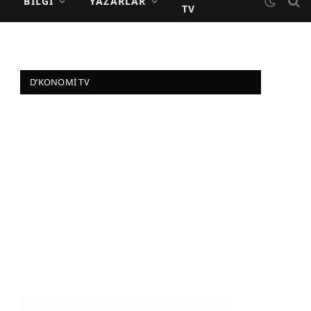
BILGI
YAZARLAR
TV
D’KONOMI TV