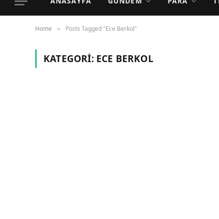
ANASAYFA
GÜNDEM
PARA
T
Home
Posts Tagged "Ece Berkol"
»
KATEGORI:
ECE BERKOL