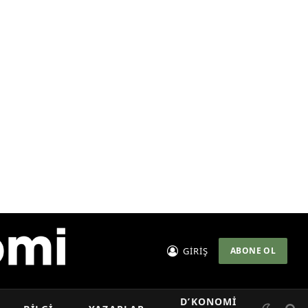
GİRİŞ
ABONE OL
D’KONOMI