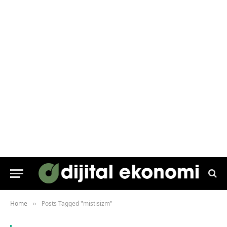
Home
Posts Tagged "mistisizm"
»