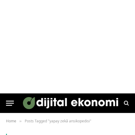
Home
Posts Tagged "yapay zekâ ansikopedisi"
»