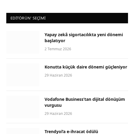
EDİTÖRÜN' SEÇİMİ
Yapay zekâ sigortacılıkta yeni dönemi
başlatıyor
2 Temmuz 2026
Konutta küçük daire dönemi güçleniyor
29 Haziran 2026
Vodafone Business’tan dijital dönüşüm
vurgusu
29 Haziran 2026
Trendyol’a e-ihracat ödülü