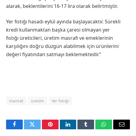
alarak, beklentilerini 16-17 lira olarak belirtmiştir.
​Yer fıstığı hasadı eylül ayında başlayacaktır. Sürekli
kredi kullanmaktan başka çaresi olmayan yer
fıstığı üreticileri, üretim masrafı ve emeklerinin
karşılığını doğru düzgün alabilmek için ürünlerini
değeri fiyatından satmayı beklemektedir.”
manset
üretim
Yer fıstığı
Facebook
Twitter
Pinterest
LinkedIn
Tumblr
WhatsApp
Email