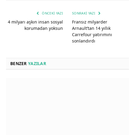
ÖNCEKI YAZI
SONRAKI YAZI
4 milyarı aşkın insan sosyal
Fransız milyarder
korumadan yoksun
Arnault’tan 14 yıllık
Carrefour yatırımını
sonlandırdı
BENZER
YAZILAR