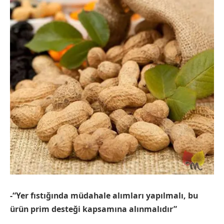
-“Yer fıstığında m
üdahale alımları
yapılmalı, bu
ürün
prim deste
ği kapsamına alınmalıdır”