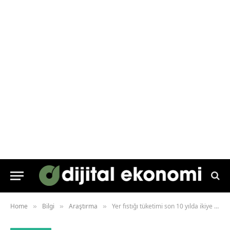
Home
Bilgi
Araştırma
Yer fıstığı tüketimi son 10 yılda ikiye katlandı!
»
»
»