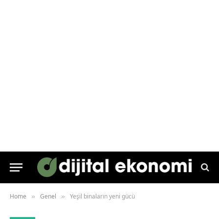
Home
Genel
Yeşil binaların yeni gücü
»
»