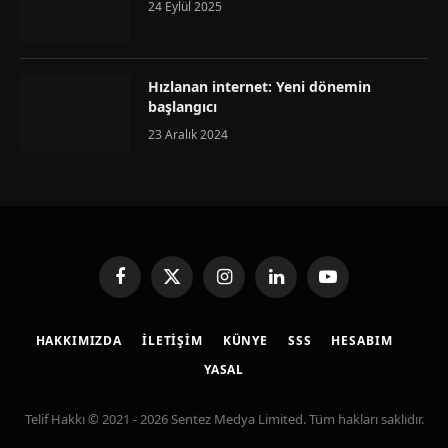
24 Eylül 2025
Hızlanan internet: Yeni dönemin
başlangıcı
23 Aralık 2024
Facebook
X
Instagram
LinkedIn
YouTube
(Twitter)
HAKKIMIZDA
İLETIŞIM
KÜNYE
SSS
HESABIM
YASAL
Telif Hakkı © 2021 - 2026 Sentez Medya Limited. Tüm hakları saklıdır.