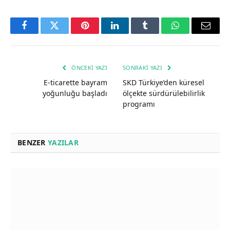
Facebook
Twitter
Pinterest
LinkedIn
Tumblr
WhatsApp
Email
ÖNCEKI YAZI
SONRAKI YAZI
E-ticarette bayram
SKD Türkiye’den küresel
yoğunluğu başladı
ölçekte sürdürülebilirlik
programı
BENZER
YAZILAR