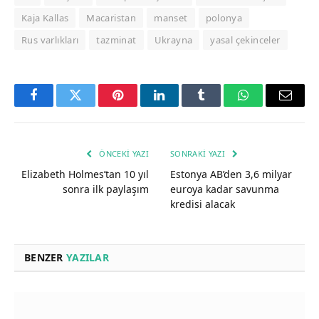
Kaja Kallas
Macaristan
manset
polonya
Rus varlıkları
tazminat
Ukrayna
yasal çekinceler
Facebook
Twitter
Pinterest
LinkedIn
Tumblr
WhatsApp
Email
ÖNCEKI YAZI
SONRAKI YAZI
Elizabeth Holmes’tan 10 yıl
Estonya AB’den 3,6 milyar
sonra ilk paylaşım
euroya kadar savunma
kredisi alacak
BENZER
YAZILAR