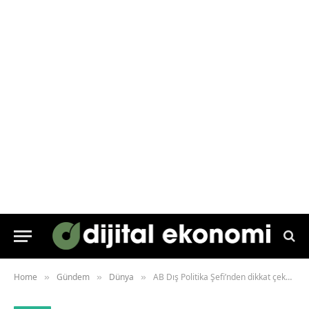
Home
Gündem
Dünya
AB Dış Politika Şefi’nden dikkat çeken açıklama
»
»
»