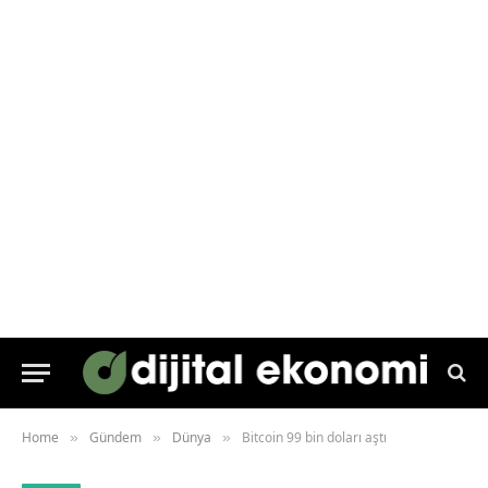
Home
Gündem
Dünya
Bitcoin 99 bin doları aştı
»
»
»