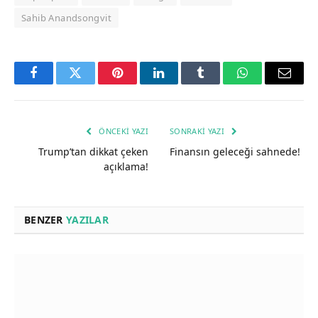
Sahib Anandsongvit
Facebook
Twitter
Pinterest
LinkedIn
Tumblr
WhatsApp
Email
ÖNCEKI YAZI
SONRAKI YAZI
Trump’tan dikkat çeken
Finansın geleceği sahnede!
açıklama!
BENZER
YAZILAR