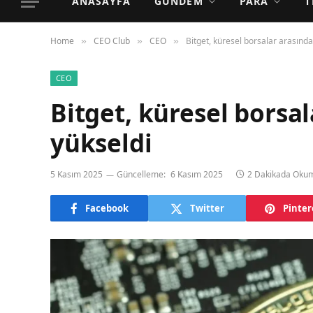
ANASAYFA
GÜNDEM
PARA
T
Home
CEO Club
CEO
Bitget, küresel borsalar arasında 
»
»
»
CEO
Bitget, küresel borsal
yükseldi
5 Kasım 2025
Güncelleme:
6 Kasım 2025
2 Dakikada Oku
Facebook
Twitter
Pinter