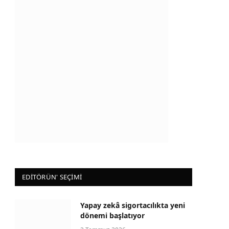
EDİTÖRÜN' SEÇİMİ
Yapay zekâ sigortacılıkta yeni
dönemi başlatıyor