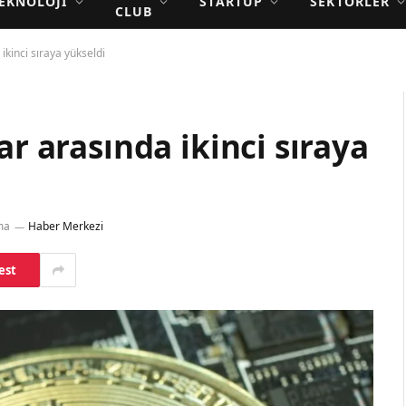
EKNOLOJI
STARTUP
SEKTÖRLER
CLUB
ikinci sıraya yükseldi
ar arasında ikinci sıraya
ma
Haber Merkezi
est