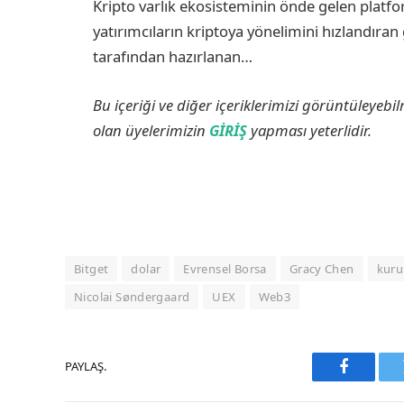
Kripto varlık ekosisteminin önde gelen platf
yatırımcıların kriptoya yönelimini hızlandıra
tarafından hazırlanan…
Bu içeriği ve diğer içeriklerimizi görüntüleyebi
olan üyelerimizin
GİRİŞ
yapması yeterlidir.
Bitget
dolar
Evrensel Borsa
Gracy Chen
kuru
Nicolai Søndergaard
UEX
Web3
PAYLAŞ.
Faceboo