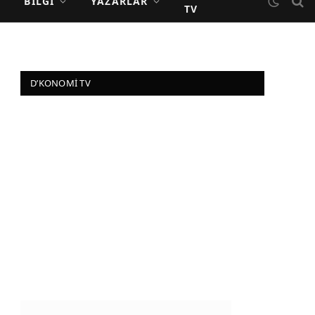
BILGI
YAZARLAR
TV
D’KONOMI TV