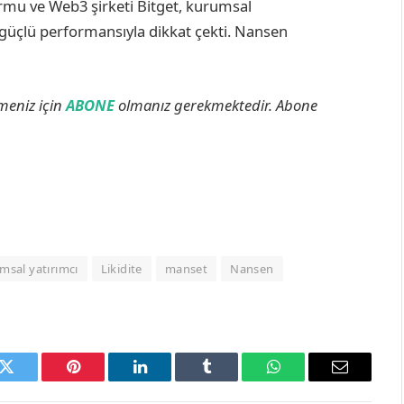
ormu ve Web3 şirketi Bitget, kurumsal
n güçlü performansıyla dikkat çekti. Nansen
lmeniz için
ABONE
olmanız gerekmektedir. Abone
msal yatırımcı
Likidite
manset
Nansen
k
Twitter
Pinterest
LinkedIn
Tumblr
WhatsApp
Email