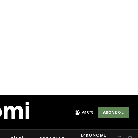
GİRİŞ
ABONE OL
D’KONOMI