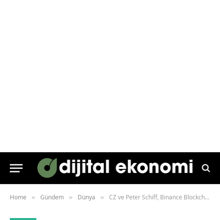
Home
Gündem
Dünya
CZ ve Peter Schiff, Binance Blockchain Week 2025 Dubai’de kozlarını paylaşacak
»
»
»