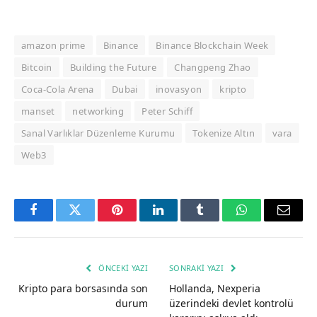
amazon prime
Binance
Binance Blockchain Week
Bitcoin
Building the Future
Changpeng Zhao
Coca-Cola Arena
Dubai
inovasyon
kripto
manset
networking
Peter Schiff
Sanal Varlıklar Düzenleme Kurumu
Tokenize Altın
vara
Web3
Facebook
Twitter
Pinterest
LinkedIn
Tumblr
WhatsApp
Email
ÖNCEKI YAZI
SONRAKI YAZI
Kripto para borsasında son
Hollanda, Nexperia
durum
üzerindeki devlet kontrolü