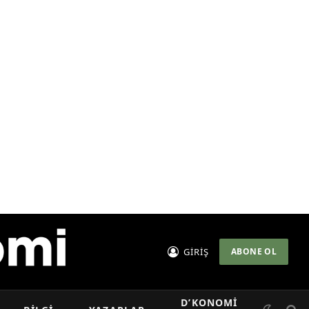
GİRİŞ
ABONE OL
D’KONOMI