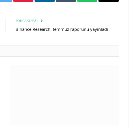
k
Twitter
Pinterest
LinkedIn
Tumblr
WhatsApp
Email
SONRAKI YAZI
Binance Research, temmuz raporunu yayınladı