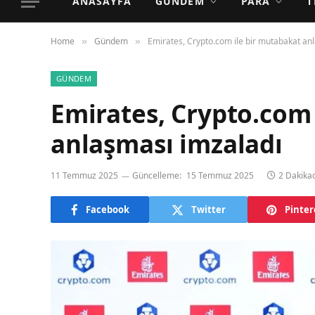
ANASAYFA
GÜNDEM
PARA
T
Home
Gündem
Emirates, Crypto.com ile bir mutabakat an
»
»
GÜNDEM
Emirates, Crypto.com 
anlaşması imzaladı
11 Temmuz 2025
Güncelleme:
15 Temmuz 2025
2 Dakik
Facebook
Twitter
Pinter