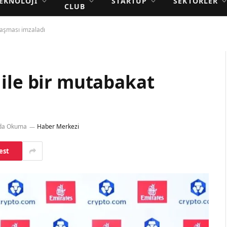
EKNOLOJI
STARTUP
SEKTÖRLER
CLUB
laşması imzaladı
ile bir mutabakat
ada Okuma
Haber Merkezi
est