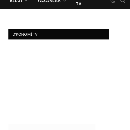
BILGI
YAZARLAR
TV
D’KONOMI TV