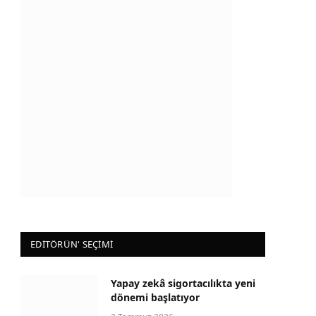
EDİTÖRÜN' SEÇİMİ
Yapay zekâ sigortacılıkta yeni
dönemi başlatıyor