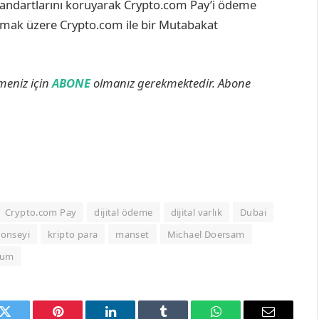
tandartlarını koruyarak Crypto.com Pay’i ödeme
ırmak üzere Crypto.com ile bir Mutabakat
lmeniz için
ABONE
olmanız gerekmektedir. Abone
Crypto.com Pay
dijital ödeme
dijital varlık
Dubai
 Konseyi
kripto para
manset
Michael Doersam
oum