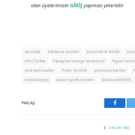
olan üyelerimizin
GİRİŞ
yapması yeterlidir.
ayrıcalık
bekleme süreleri
biyometrik kimlik
biyo
Fikri Türkel
havayolu lounge endüstrisi
hijyen sorun
özel terminaller
Peter Turchin
premium kartlar
statü kaygısı
süper üyelik sistemi
sürdürülebilirlik
PAYLAŞ.
Faceboo
ÖNCEKI YAZI