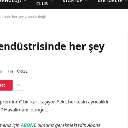
EKNOLOJI
STARTUP
SEKTÖRLER
CLUB
risinde her şey yolunda değil
endüstrisinde her şey
ma
Fikri TÜRKEL
est
remium” bir kart taşıyor. Peki, herkesin ayrıcalıklı
ir? Havalimanı lounge…
lmeniz için
ABONE
olmanız gerekmektedir. Abone