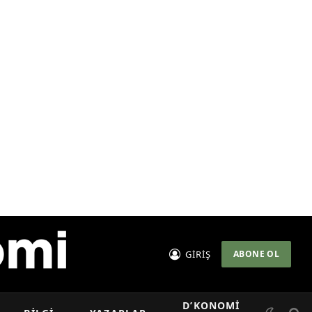
GİRİŞ
ABONE OL
D’KONOMI