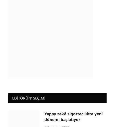
EDİTÖRÜN' SEÇİMİ
Yapay zekâ sigortacılıkta yeni
dönemi başlatıyor