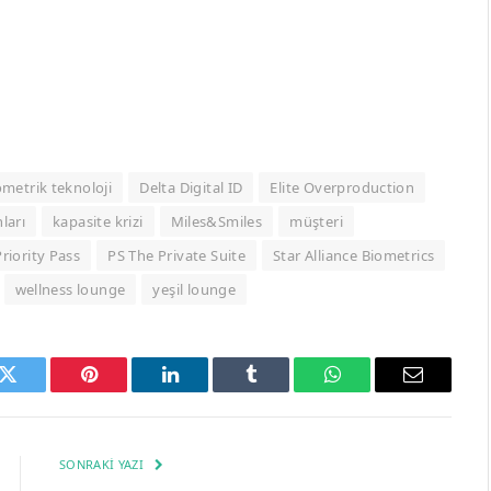
metrik teknoloji
Delta Digital ID
Elite Overproduction
ları
kapasite krizi
Miles&Smiles
müşteri
Priority Pass
PS The Private Suite
Star Alliance Biometrics
wellness lounge
yeşil lounge
k
Twitter
Pinterest
LinkedIn
Tumblr
WhatsApp
Email
SONRAKI YAZI