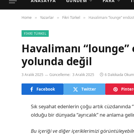
ANASAYFA
GÜNDEM
PARA
T
Home
Yazarlar
Fikri Türkel
Havalimanı “lounge” endüst
»
»
»
FIKRI TÜRKEL
Havalimanı “lounge” 
yolunda değil
3 Aralık 2025
Güncelleme:
3 Aralık 2025
6 Dakikada Oku
Facebook
Twitter
Pinter
Sık seyahat edenlerin çoğu artık cüzdanında “p
olduğu bir dünyada “ayrıcalık” ne anlama gel
Bu içeriği ve diğer içeriklerimizi görüntüleyebi