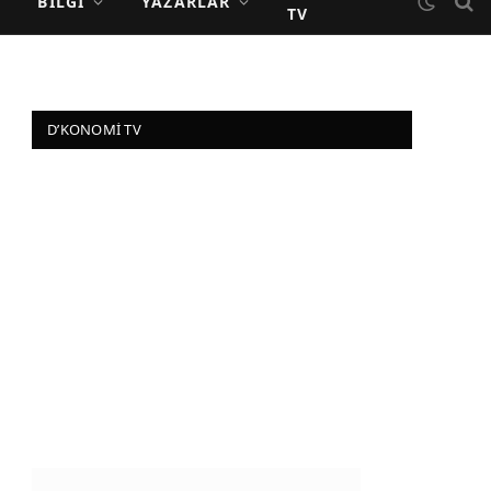
BILGI
YAZARLAR
TV
D’KONOMI TV