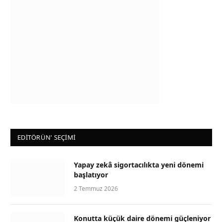
EDİTÖRÜN' SEÇİMİ
Yapay zekâ sigortacılıkta yeni dönemi
başlatıyor
2 Temmuz 2026
Konutta küçük daire dönemi güçleniyor