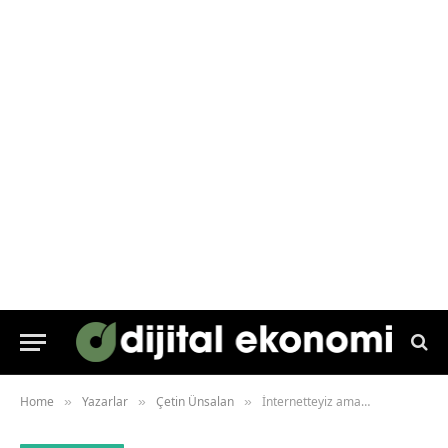
Home
Yazarlar
Çetin Ünsalan
İnternetteyiz ama…
»
»
»