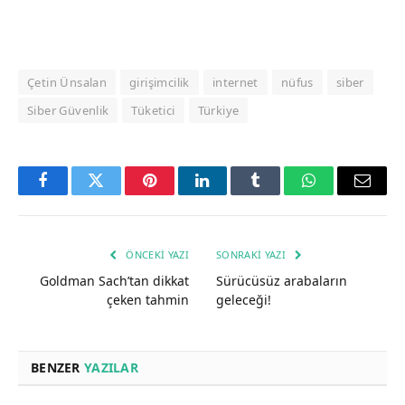
Çetin Ünsalan
girişimcilik
internet
nüfus
siber
Siber Güvenlik
Tüketici
Türkiye
Facebook
Twitter
Pinterest
LinkedIn
Tumblr
WhatsApp
Email
ÖNCEKI YAZI
SONRAKI YAZI
Goldman Sach’tan dikkat
Sürücüsüz arabaların
çeken tahmin
geleceği!
BENZER
YAZILAR