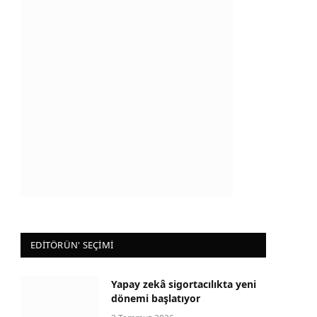
EDİTÖRÜN' SEÇİMİ
Yapay zekâ sigortacılıkta yeni
dönemi başlatıyor