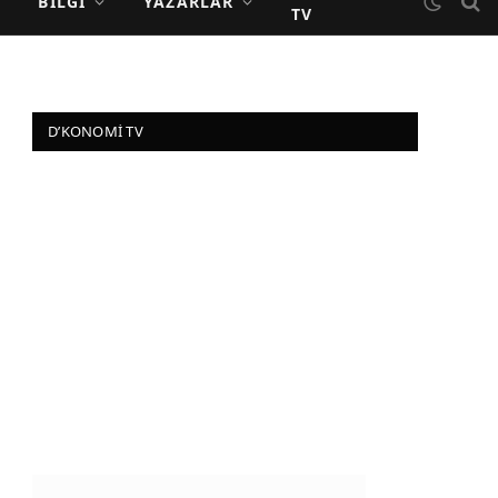
BILGI
YAZARLAR
TV
D’KONOMI TV