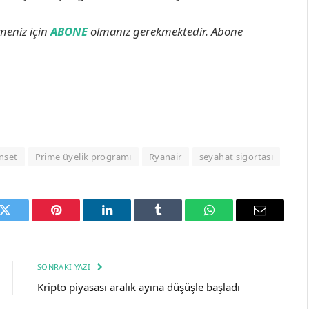
lmeniz için
ABONE
olmanız gerekmektedir. Abone
nset
Prime üyelik programı
Ryanair
seyahat sigortası
k
Twitter
Pinterest
LinkedIn
Tumblr
WhatsApp
Email
SONRAKI YAZI
Kripto piyasası aralık ayına düşüşle başladı