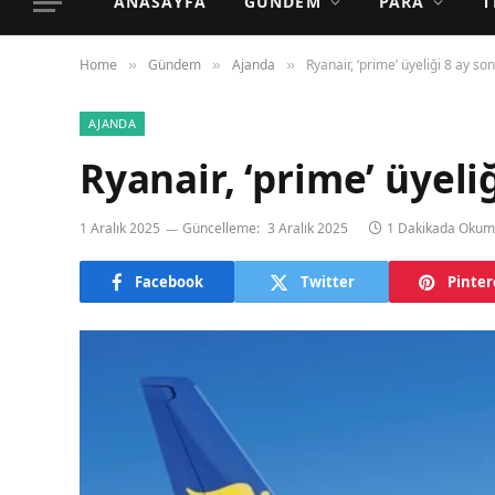
ANASAYFA
GÜNDEM
PARA
T
Home
Gündem
Ajanda
Ryanair, ‘prime’ üyeliği 8 ay sonr
»
»
»
AJANDA
Ryanair, ‘prime’ üyeliğ
1 Aralık 2025
Güncelleme:
3 Aralık 2025
1 Dakikada Oku
Facebook
Twitter
Pinter