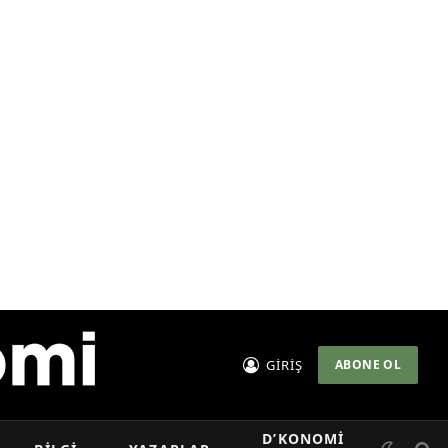
GİRİŞ
ABONE OL
D’KONOMI