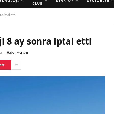
EKNOLOJI
STARTUP
SEKTÖRLER
CLUB
a iptal etti
i 8 ay sonra iptal etti
ma
Haber Merkezi
est