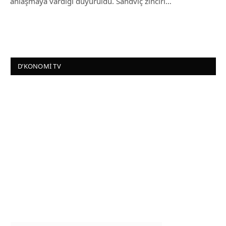
anlaşmaya vardığı duyuruldu. Sandviç zinciri…
D’KONOMI TV