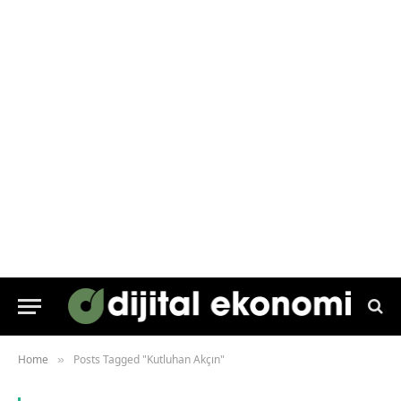
Home
Posts Tagged "Kutluhan Akçın"
»