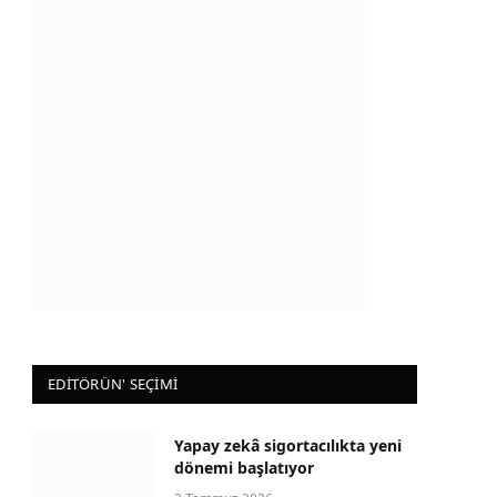
EDİTÖRÜN' SEÇİMİ
Yapay zekâ sigortacılıkta yeni
dönemi başlatıyor