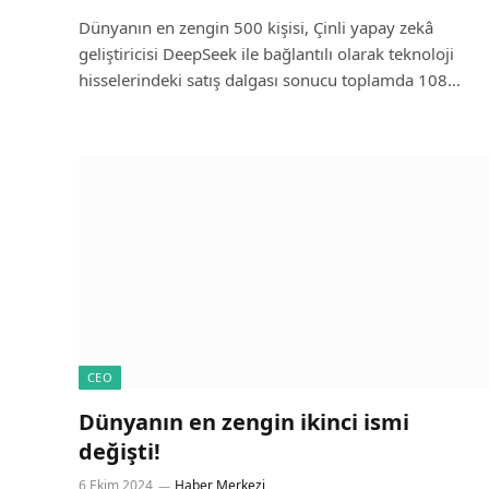
Dünyanın en zengin 500 kişisi, Çinli yapay zekâ
geliştiricisi DeepSeek ile bağlantılı olarak teknoloji
hisselerindeki satış dalgası sonucu toplamda 108…
CEO
Dünyanın en zengin ikinci ismi
değişti!
6 Ekim 2024
Haber Merkezi