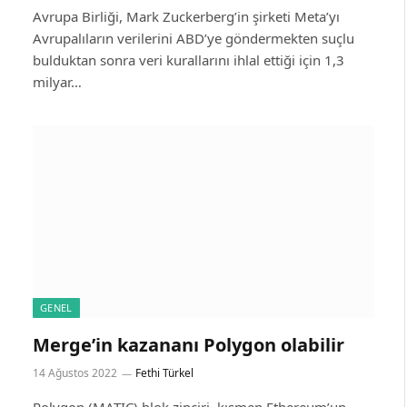
Avrupa Birliği, Mark Zuckerberg’in şirketi Meta’yı
Avrupalıların verilerini ABD’ye göndermekten suçlu
bulduktan sonra veri kurallarını ihlal ettiği için 1,3
milyar…
GENEL
Merge’in kazananı Polygon olabilir
14 Ağustos 2022
Fethi Türkel
Polygon (MATIC) blok zinciri, kısmen Ethereum’un