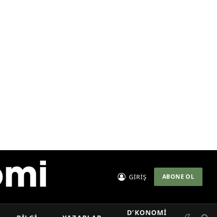
GİRİŞ
ABONE OL
D’KONOMI