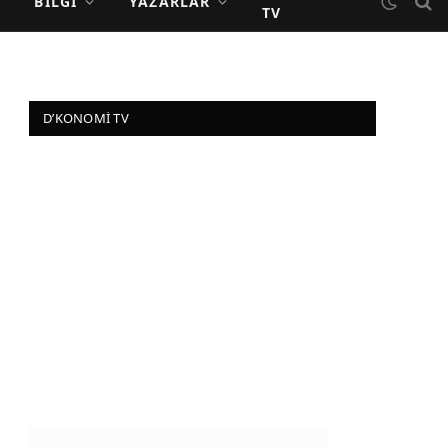
BILGI
YAZARLAR
TV
D’KONOMI TV