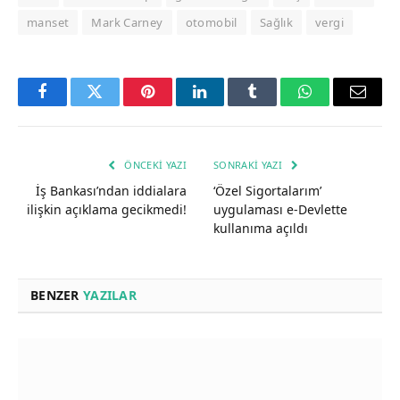
manset
Mark Carney
otomobil
Sağlık
vergi
Facebook
Twitter
Pinterest
LinkedIn
Tumblr
WhatsApp
Email
ÖNCEKI YAZI
SONRAKI YAZI
İş Bankası’ndan iddialara
‘Özel Sigortalarım’
ilişkin açıklama gecikmedi!
uygulaması e-Devlette
kullanıma açıldı
BENZER
YAZILAR