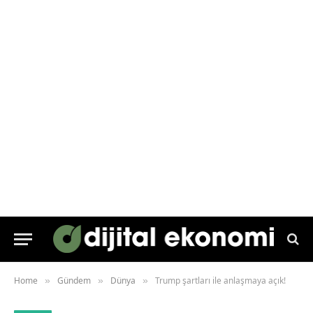
Home
Gündem
Dünya
Trump şartları ile anlaşmaya açık!
»
»
»