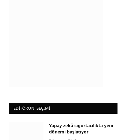
EDİTÖRÜN' SEÇİMİ
Yapay zekâ sigortacılıkta yeni
dönemi başlatıyor