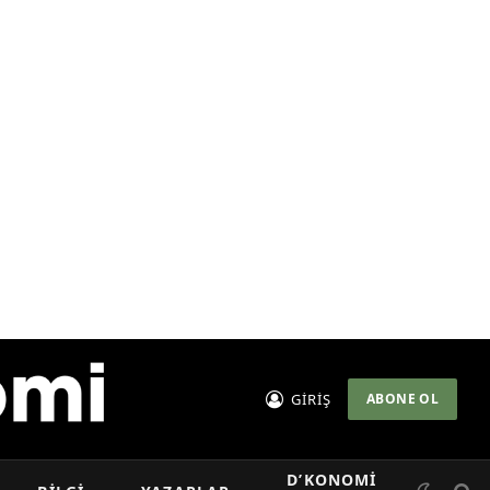
GİRİŞ
ABONE OL
D’KONOMI