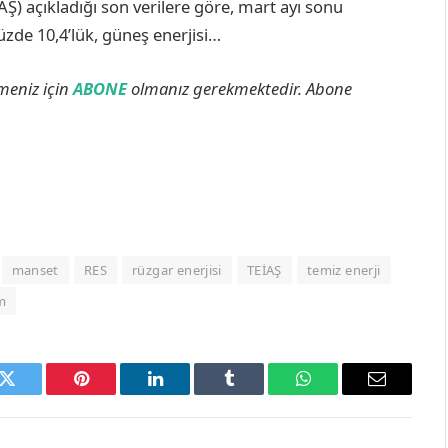
AŞ) açıkladığı son verilere göre, mart ayı sonu
yüzde 10,4’lük, güneş enerjisi…
lmeniz için
ABONE
olmanız gerekmektedir. Abone
manset
RES
rüzgar enerjisi
TEİAŞ
temiz enerji
m
k
Twitter
Pinterest
LinkedIn
Tumblr
WhatsApp
Email