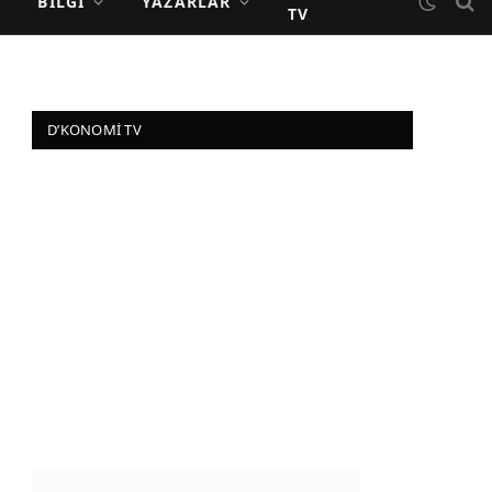
BILGI
YAZARLAR
TV
D’KONOMI TV