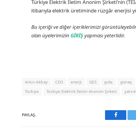
Türkiye Elektrik İletim Anonim Şirketi’nin (TEİ
itibarıyla elektrik üretiminde rüzgâr enerjisi 
Bu içeriği ve diğer içeriklerimizi görüntüleyebi
olan üyelerimizin
GİRİŞ
yapması yeterlidir.
Arkın Akbay
CEO
enerji
GES
gıda
güneş
Türkiye
Türkiye Elektrik İletim Anonim Şirketi
yatırı
PAYLAŞ.
Faceboo