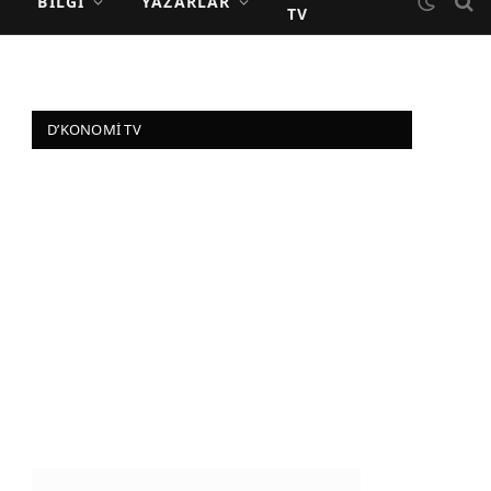
BILGI
YAZARLAR
TV
D’KONOMI TV