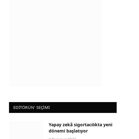
EDİTÖRÜN' SEÇİMİ
Yapay zekâ sigortacılıkta yeni
dönemi başlatıyor