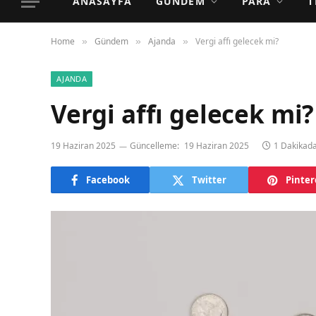
ANASAYFA
GÜNDEM
PARA
T
Home
Gündem
Ajanda
Vergi affı gelecek mi?
»
»
»
AJANDA
Vergi affı gelecek mi?
19 Haziran 2025
Güncelleme:
19 Haziran 2025
1 Dakikad
Facebook
Twitter
Pinter