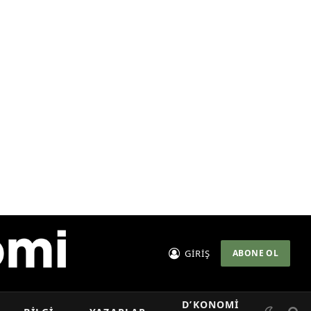
GİRİŞ
ABONE OL
D’KONOMI