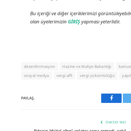
Bu içeriği ve diğer içeriklerimizi görüntüleyebi
olan üyelerimizin
GİRİŞ
yapması yeterlidir.
dezenformasyon
Hazine ve Maliye Bakanlığı
kamuoy
sosyal medya
vergi affı
vergi yükümlülüğü
yapı
PAYLAŞ.
Faceboo
ÖNCEKI YAZI
Bitcoin “dijital altın” anlatısı sona ermedi, şekil