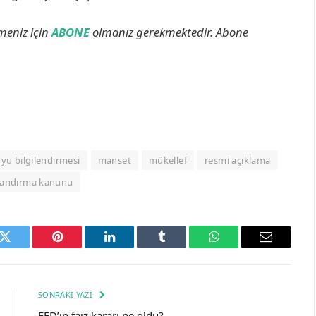
lmeniz için
ABONE
olmanız gerekmektedir. Abone
u bilgilendirmesi
manset
mükellef
resmi açıklama
landırma kanunu
k
Twitter
Pinterest
LinkedIn
Tumblr
WhatsApp
Email
SONRAKI YAZI
FED’in faiz kararı ne oldu?