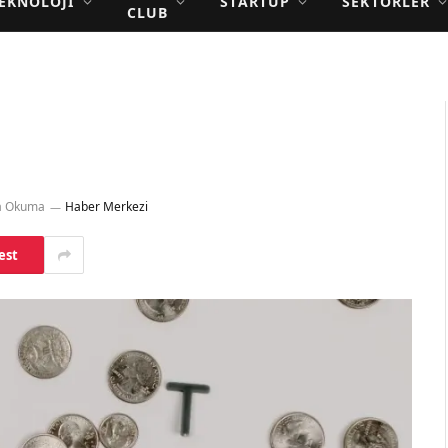
EKNOLOJI
STARTUP
SEKTÖRLER
CLUB
a Okuma
Haber Merkezi
est