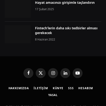
Hayat amacınızı girişimle taçlandırın
17 Şubat 2025
Fintech’lerin daha sıkı tedbirler alması
gerekecek
8 Haziran 2022
Facebook
X
Instagram
LinkedIn
YouTube
(Twitter)
HAKKIMIZDA
İLETIŞIM
KÜNYE
SSS
HESABIM
YASAL