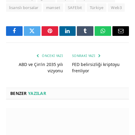
lisanslı borsalar
manset
SAFEbit
Türkiye
Web3
Facebook
Twitter
Pinterest
LinkedIn
Tumblr
WhatsApp
Email
ÖNCEKI YAZI
SONRAKI YAZI
ABD ve Çin’in 2035 yılı
FED belirsizliği kriptoyu
vizyonu
frenliyor
BENZER
YAZILAR