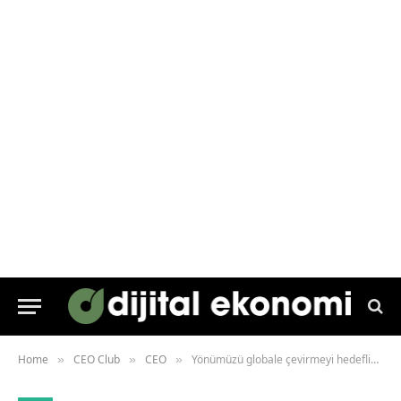
Home
CEO Club
CEO
Yönümüzü globale çevirmeyi hedefliyoruz
»
»
»