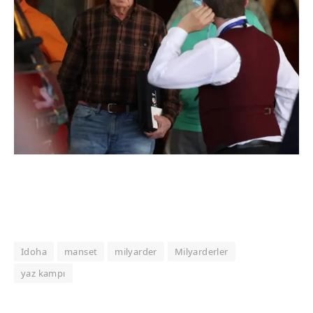
Idoha
manset
milyarder
Milyarderler
yaz kampı