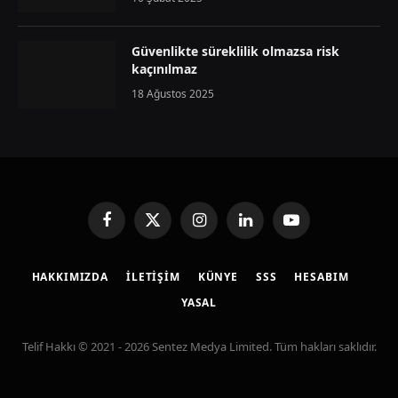
Güvenlikte süreklilik olmazsa risk
kaçınılmaz
18 Ağustos 2025
Facebook
X
Instagram
LinkedIn
YouTube
(Twitter)
HAKKIMIZDA
İLETIŞIM
KÜNYE
SSS
HESABIM
YASAL
Telif Hakkı © 2021 - 2026 Sentez Medya Limited. Tüm hakları saklıdır.