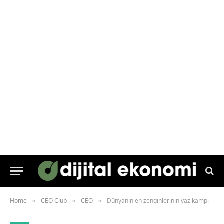
Home
CEO Club
CEO
Dünyanın en zenginlerinin yaz kampı
»
»
»