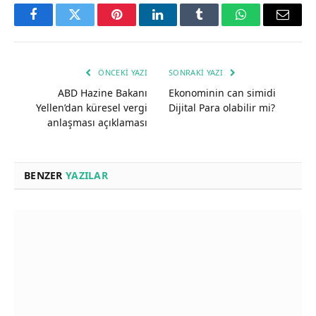
Facebook
Twitter
Pinterest
LinkedIn
Tumblr
WhatsApp
Email
ÖNCEKI YAZI
SONRAKI YAZI
ABD Hazine Bakanı
Ekonominin can simidi
Yellen’dan küresel vergi
Dijital Para olabilir mi?
anlaşması açıklaması
BENZER
YAZILAR