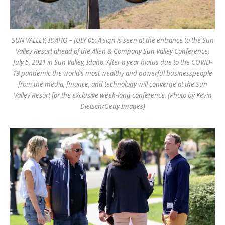
SUN VALLEY, IDAHO – JULY 05: A sign is seen at the entrance to the Sun
Valley Resort ahead of the Allen & Company Sun Valley Conference,
July 5, 2021 in Sun Valley, Idaho. After a year hiatus due to the COVID-
19 pandemic the world’s most wealthy and powerful businesspeople
from the media, finance, and technology will converge at the Sun
Valley Resort for the exclusive week-long conference. (Photo by Kevin
Dietsch/Getty Images)