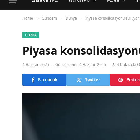
ANASAYFA
GÜNDEM
PARA
T
Home
Gündem
Dünya
Piyasa konsolidasyonu sürüyor
»
»
»
DÜNYA
Piyasa konsolidasyon
4 Haziran 2025
Güncelleme:
4 Haziran 2025
4 Dakikada 
Facebook
Twitter
Pinter