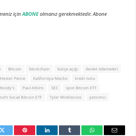
lmeniz için
ABONE
olmanız gerekmektedir. Abone
a
Bitcoin
blockchain
bütçe açığı
devlet ödemeleri
Hester Peirce
Kaliforniya Meclisi
kredi notu
Moody’s
Paul Atkins
SEC
spot Bitcoin ETF
ruth Social Bitcoin ETF
Tyler Winklevoss
yatırımcı
k
Twitter
Pinterest
LinkedIn
Tumblr
WhatsApp
Email