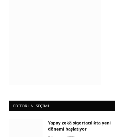
EDİTÖRÜN' SEÇİMİ
Yapay zekâ sigortacılıkta yeni
dönemi başlatıyor