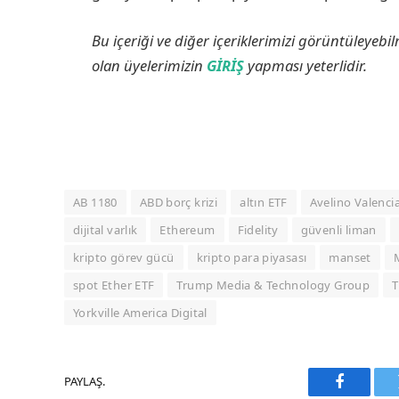
Bu içeriği ve diğer içeriklerimizi görüntüleyebi
olan üyelerimizin
GİRİŞ
yapması yeterlidir.
AB 1180
ABD borç krizi
altın ETF
Avelino Valenci
dijital varlık
Ethereum
Fidelity
güvenli liman
kripto görev gücü
kripto para piyasası
manset
spot Ether ETF
Trump Media & Technology Group
T
Yorkville America Digital
PAYLAŞ.
Faceboo