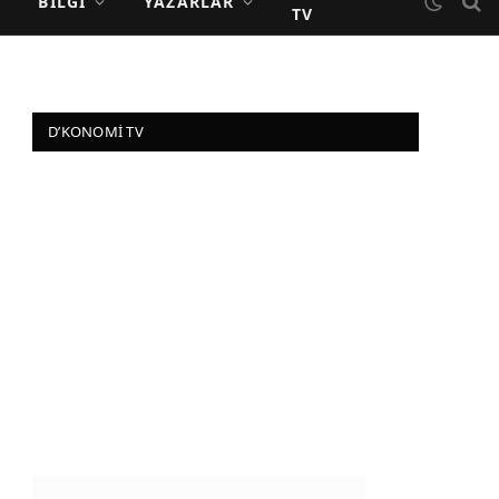
BILGI
YAZARLAR
TV
D’KONOMI TV