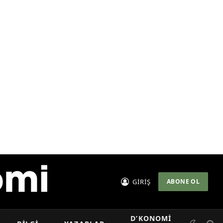
GİRİŞ
ABONE OL
D’KONOMI