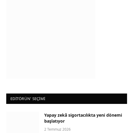
EDİTÖRÜN' SEÇİMİ
Yapay zekâ sigortacılıkta yeni dönemi
başlatıyor
2 Temmuz 2026