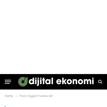
Home
Posts Tagged "bankacılık"
»