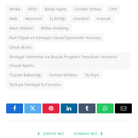
afrika
APIX
Baidy Agne
Cevdet Yılmaz
CNP
deik
ekonomi
İş Birliği
istanbul
manset
Mert Mildon
Miller Holding
Nail Olpak ve Senegal Ulusal İşverenler Konseyi
Ömer Bolat
Senegal Yatırımlar ve Büyük Projeleri Teşvikten Sorumlu
Ulusal Ajansı
Ticaret Bakanlığı
Turhan Mildon
Türkiye
Türkiye-Senegal İş Forumu
Facebook
Twitter
Pinterest
LinkedIn
Tumblr
WhatsApp
Email
ÖNCEKI YAZI
SONRAKI YAZI