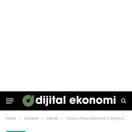
Home
Gündem
Etkinlik
Türkiye-Afrika ekonomik ı̇ş birliğinde Miller Holding ı̇mzası
»
»
»